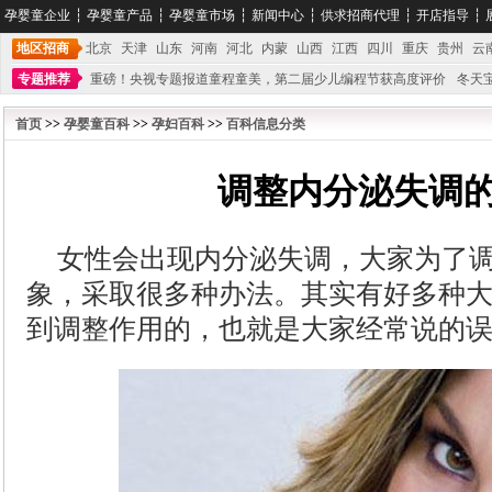
孕婴童企业
┆
孕婴童产品
┆
孕婴童市场
┆
新闻中心
┆
供求招商代理
┆
开店指导
┆
地区招商
北京
天津
山东
河南
河北
内蒙
山西
江西
四川
重庆
贵州
云
专题推荐
重磅！央视专题报道童程童美，第二届少儿编程节获高度评价
冬天
不能再单纯地销售产品,而要向增强服务转型,毕竟母婴产品比较特殊。”
妇幼广场 
首页
>>
孕婴童百科
>>
孕妇百科
>>
百科信息分类
调整内分泌失调
女性会出现内分泌失调，大家为了
象，采取很多种办法。其实有好多种
到调整作用的，也就是大家经常说的