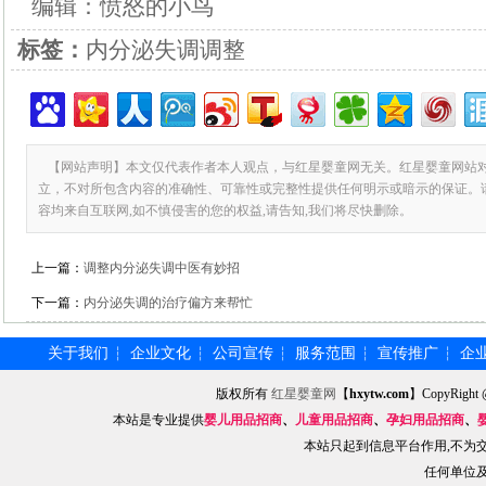
编辑：愤怒的小鸟
标签：
内分泌失调调整
【网站声明】本文仅代表作者本人观点，与红星婴童网无关。红星婴童网站
立，不对所包含内容的准确性、可靠性或完整性提供任何明示或暗示的保证。
容均来自互联网,如不慎侵害的您的权益,请告知,我们将尽快删除。
上一篇：
调整内分泌失调中医有妙招
下一篇：
内分泌失调的治疗偏方来帮忙
关于我们
企业文化
公司宣传
服务范围
宣传推广
企
┆
┆
┆
┆
┆
版权所有
红星婴童网
【
hxytw.com
】CopyRig
本站是专业提供
婴儿用品招商
、
儿童用品招商
、
孕妇用品招商
、
本站只起到信息平台作用,不为
任何单位