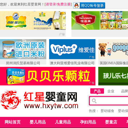
您好，欢迎来到
红星婴童网
！
[
请登录
/
免费注册
]
郑州润氏贸易有限公司
澳大利亚维爱佳乳业有限公司
英国OMIA国际集
产品
企业
品牌
热搜：
婴幼辅食
婴幼
网站首页
婴儿用品
儿童用品
孕妇用品
婴童店