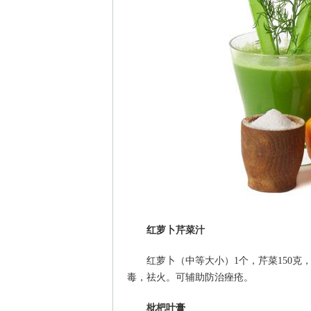
红萝卜芹菜汁
红萝卜（中等大小）1个，芹菜150克
毒，祛火。可辅助防治痤疮。
枇杷叶膏