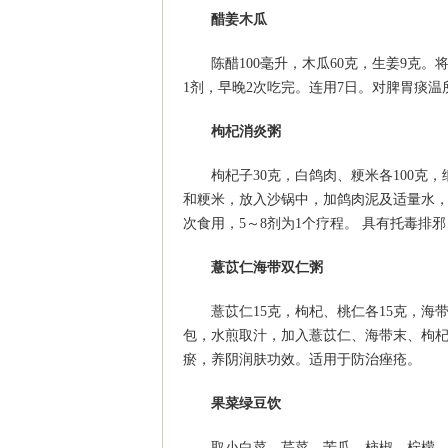
醋姜木瓜
陈醋100毫升，木瓜60克，生姜9克
1剂，早晚2次吃完。连用7日。对脾胃痰温
枸杞消炎粥
枸杞子30克，白鸽肉、粳米各100克
和粳米，放入沙锅中，加鸽肉泥及适量水，
次食用，5～8剂为1个疗程。 具有托毒
薏苡仁海带双仁粥
薏苡仁15克，枸杞、桃仁各15克，海
包，水煎取汁，加入薏苡仁、海带末、枸杞
瘀，养阴润肤功效。适用于防治痤疮。
果菜绿豆饮
取小白菜、芹菜、苦瓜、柿椒、柠檬、