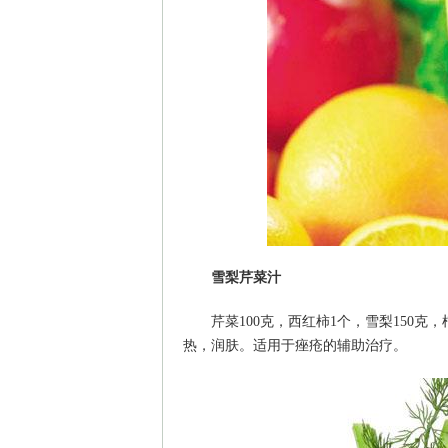
雪梨芹菜汁
芹菜100克，西红柿1个，雪梨150
热，润肤。适用于痤疮的辅助治疗。