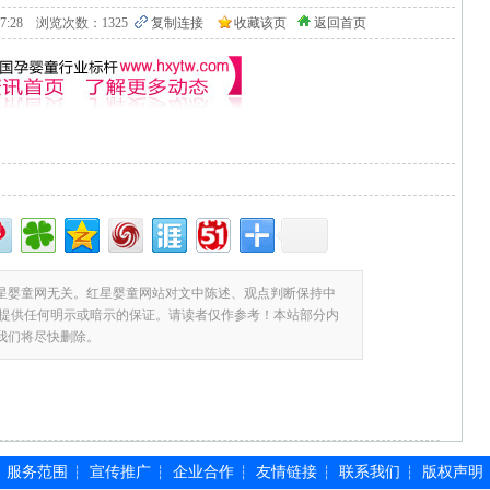
5 09:17:28 浏览次数：1325
复制连接
收藏该页
返回首页
星婴童网无关。红星婴童网站对文中陈述、观点判断保持中
提供任何明示或暗示的保证。请读者仅作参考！本站部分内
,我们将尽快删除。
服务范围
宣传推广
企业合作
友情链接
联系我们
版权声明
┆
┆
┆
┆
┆
┆