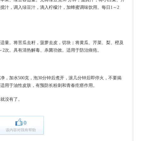
搅汁，调入绿豆汁，滴入柠檬汁，加蜂蜜调味饮用。每日1～2
各适量。将苦瓜去籽，菠萝去皮，切块；将黄瓜、芹菜、梨、橙及
～2次。具有清热解毒、杀菌功效。适用于防治痤疮。
洗净，加水500克，泡30分钟后煮开，滚几分钟后即停火，不要揭
次，适用于油性皮肤，有预防长粉刺和青春疙瘩作用。
定就没有了。
0
该内容对我有帮助