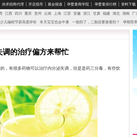
┆
供求招商代理
┆
开店指导
┆
展会报道
┆
孕婴童商学院
┆
孕婴童排行榜
┆
资料下载
西
江西
四川
重庆
贵州
云南
上海
江苏
安徽
浙江
甘肃
福建
湖北
湖南
广
少儿编程节获高度评价
冬天宝宝也会中暑
一胎剖了，二胎还要接着剖？
孕期营养
婴产品比较特殊。”
妇幼广场 免租了！
失调的治疗偏方来帮忙
起的，有很多药物可以治疗内分泌失调，但是是药三分毒，有些饮