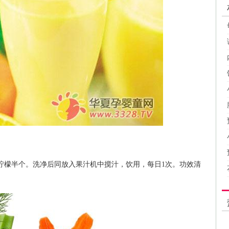
克，柠檬半个。洗净后同放入果汁机中搅汁，饮用，每日1次。功效清