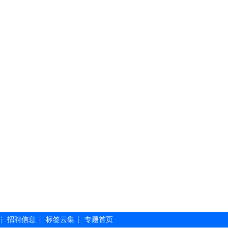
招聘信息
标签云集
专题首页
┆
┆
┆