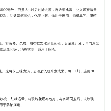
水8000毫升，煎煮 3小时后过滤去渣，再浓缩成膏，兑入蜂蜜适量
每日2次。功效清解肺热，化痰止咳。适用于痤疮、酒糟鼻等。服药
0克。将海藻、昆布、甜杏仁加水适量煎煮，弃渣取汁液，再与薏苡
功效活血化瘀，消炎软坚，适用于痤疮。
克。先将前三味煮汤，去渣后入粳米煮成粥。每日1剂，连用30
瑰花6克，红糖适量。将玫瑰花用布包好，与各药同煮后，去玫瑰
适用于防治痤疮。