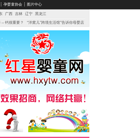
┆
孕婴童协会
┆
图片中心
东
广西
吉林
辽宁
黑龙江
 -- 钙很重要？
“洋窝儿”跨境生活馆”告诉你母婴店