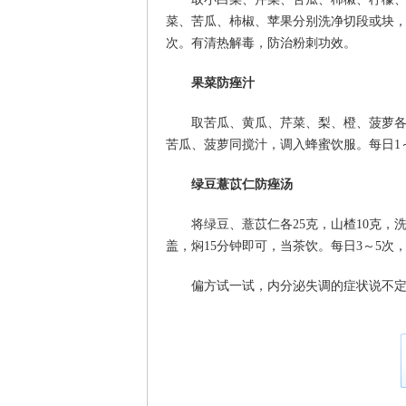
菜、苦瓜、柿椒、苹果分别洗净切段或块，
次。有清热解毒，防治粉刺功效。
果菜防痤汁
取苦瓜、黄瓜、芹菜、梨、橙、菠萝
苦瓜、菠萝同搅汁，调入蜂蜜饮服。每日1
绿豆薏苡仁防痤汤
将绿豆、薏苡仁各25克，山楂10克，
盖，焖15分钟即可，当茶饮。每日3～5
偏方试一试，内分泌失调的症状说不