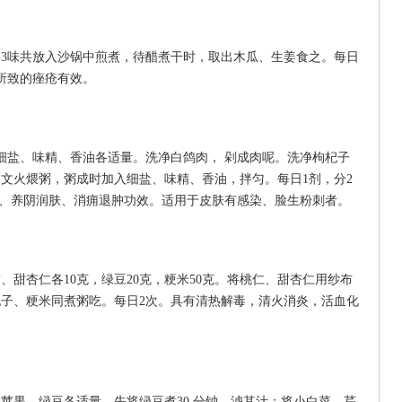
。将3味共放入沙锅中煎煮，待醋煮干时，取出木瓜、生姜食之。每日
所致的痤疮有效。
，细盐、味精、香油各适量。洗净白鸽肉， 剁成肉呢。洗净枸杞子
文火煨粥，粥成时加入细盐、味精、香油，拌匀。每日1剂，分2
排邪、养阴润肤、消痈退肿功效。适用于皮肤有感染、脸生粉刺者。
带、甜杏仁各10克，绿豆20克，粳米50克。将桃仁、甜杏仁用纱布
子、粳米同煮粥吃。每日2次。具有清热解毒，清火消炎，活血化
苹果、绿豆各适量。先将绿豆煮30 分钟，滤其汁；将小白菜、芹