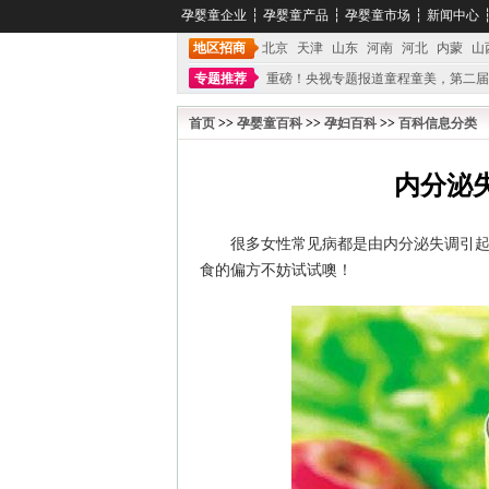
孕婴童企业
┆
孕婴童产品
┆
孕婴童市场
┆
新闻中心
地区招商
北京
天津
山东
河南
河北
内蒙
山
专题推荐
重磅！央视专题报道童程童美，第二届
不能再单纯地销售产品,而要向增强服务转型,毕竟母
首页
>>
孕婴童百科
>>
孕妇百科
>>
百科信息分类
内分泌
很多女性常见病都是由内分泌失调引
食的偏方不妨试试噢！