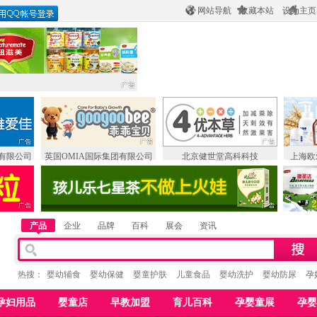
网站导航
收藏本站
设为主页
有限公司
英国OMIA国际集团有限公司
北京健世堂高科科技
上海欧
产品
企业
品牌
百科
展会
资讯
热搜：
婴幼辅食
婴幼保健
婴童护肤
儿童食品
婴幼洗护
婴幼防尿
孕
孕妇用品
婴童店
早教加盟
育儿百科
孕婴童展
孕婴