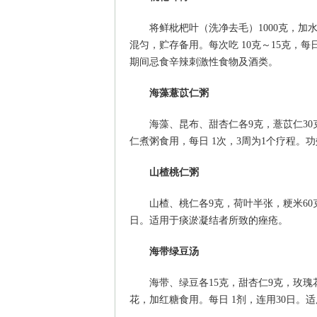
将鲜枇杷叶（洗净去毛）1000克，加
混匀，贮存备用。每次吃 10克～15克，
期间忌食辛辣刺激性食物及酒类。
海藻薏苡仁粥
海藻、昆布、甜杏仁各9克，薏苡仁3
仁煮粥食用，每日 1次，3周为1个疗程。
山楂桃仁粥
山楂、桃仁各9克，荷叶半张，粳米60
日。适用于痰淤凝结者所致的痤疮。
海带绿豆汤
海带、绿豆各15克，甜杏仁9克，玫
花，加红糖食用。每日 1剂，连用30日。