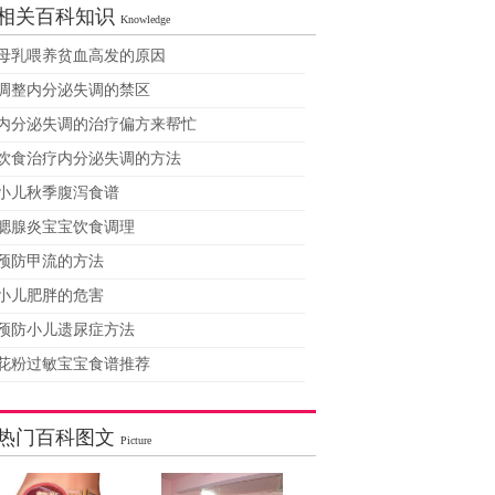
相关百科知识
Knowledge
母乳喂养贫血高发的原因
调整内分泌失调的禁区
内分泌失调的治疗偏方来帮忙
饮食治疗内分泌失调的方法
小儿秋季腹泻食谱
腮腺炎宝宝饮食调理
预防甲流的方法
小儿肥胖的危害
预防小儿遗尿症方法
花粉过敏宝宝食谱推荐
热门百科图文
Picture