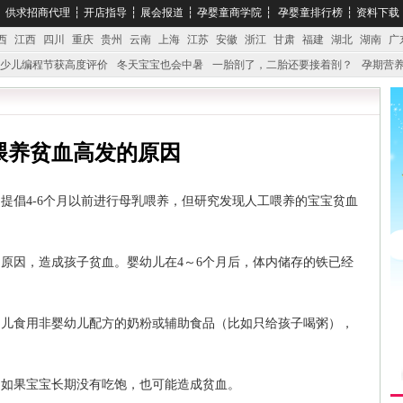
┆
供求招商代理
┆
开店指导
┆
展会报道
┆
孕婴童商学院
┆
孕婴童排行榜
┆
资料下载
西
江西
四川
重庆
贵州
云南
上海
江苏
安徽
浙江
甘肃
福建
湖北
湖南
广
少儿编程节获高度评价
冬天宝宝也会中暑
一胎剖了，二胎还要接着剖？
孕期营养
婴产品比较特殊。”
妇幼广场 免租了！
喂养贫血高发的原因
提倡4-6个月以前进行母乳喂养，但研究发现人工喂养的宝宝贫血
原因，造成孩子贫血。婴幼儿在4～6个月后，体内储存的铁已经
幼儿食用非婴幼儿配方的奶粉或辅助食品（比如只给孩子喝粥），
，如果宝宝长期没有吃饱，也可能造成贫血。