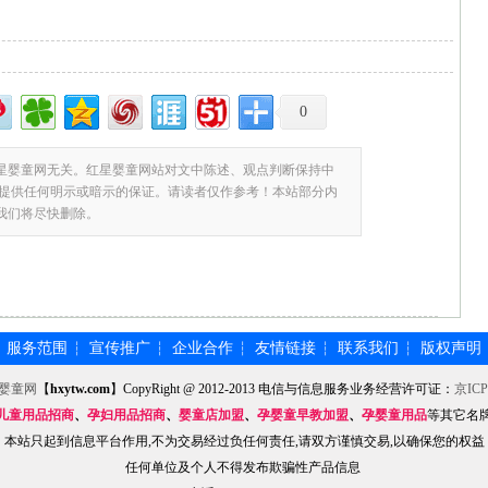
0
星婴童网无关。红星婴童网站对文中陈述、观点判断保持中
提供任何明示或暗示的保证。请读者仅作参考！本站部分内
,我们将尽快删除。
服务范围
宣传推广
企业合作
友情链接
联系我们
版权声明
┆
┆
┆
┆
┆
┆
婴童网
【
hxytw.com
】CopyRight @ 2012-2013 电信与信息服务业务经营许可证：
京ICP
儿童用品招商
、
孕妇用品招商
、
婴童店加盟
、
孕婴童早教加盟
、
孕婴童用品
等其它名
本站只起到信息平台作用,不为交易经过负任何责任,请双方谨慎交易,以确保您的权益
任何单位及个人不得发布欺骗性产品信息