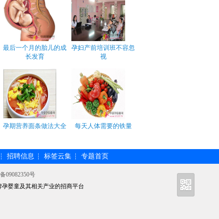
最后一个月的胎儿的成
孕妇产前培训班不容忽
长发育
视
孕期营养面条做法大全
每天人体需要的铁量
招聘信息
标签云集
专题首页
┆
┆
┆
备09082350号
牌孕婴童及其相关产业的招商平台