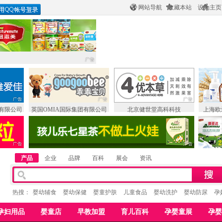
网站导航
收藏本站
设为主页
有限公司
英国OMIA国际集团有限公司
北京健世堂高科科技
上海欧
产品
企业
品牌
百科
展会
资讯
热搜：
婴幼辅食
婴幼保健
婴童护肤
儿童食品
婴幼洗护
婴幼防尿
孕
孕妇用品
婴童店
早教加盟
育儿百科
孕婴童展
孕婴