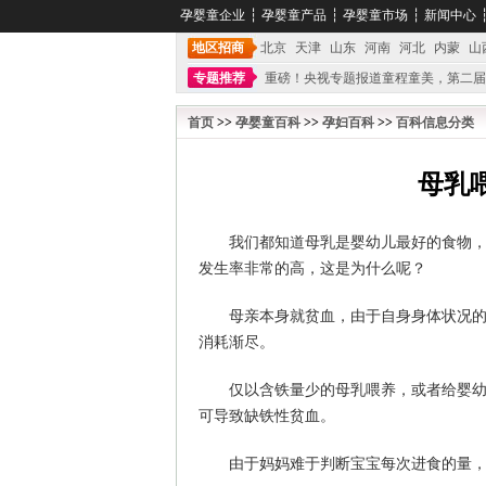
孕婴童企业
┆
孕婴童产品
┆
孕婴童市场
┆
新闻中心
地区招商
北京
天津
山东
河南
河北
内蒙
山
专题推荐
重磅！央视专题报道童程童美，第二届
不能再单纯地销售产品,而要向增强服务转型,毕竟母
首页
>>
孕婴童百科
>>
孕妇百科
>>
百科信息分类
母乳
我们都知道母乳是婴幼儿最好的食物，
发生率非常的高，这是为什么呢？
母亲本身就贫血，由于自身身体状况的
消耗渐尽。
仅以含铁量少的母乳喂养，或者给婴
可导致缺铁性贫血。
由于妈妈难于判断宝宝每次进食的量