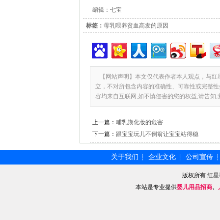
编辑：七宝
标签：
母乳喂养贫血高发的原因
【网站声明】本文仅代表作者本人观点，与红
立，不对所包含内容的准确性、可靠性或完整性
容均来自互联网,如不慎侵害的您的权益,请告知
上一篇：
哺乳期化妆的危害
下一篇：
跟宝宝玩儿不倒翁让宝宝站得稳
关于我们
企业文化
公司宣传
┆
┆
版权所有
红星
本站是专业提供
婴儿用品招商
、