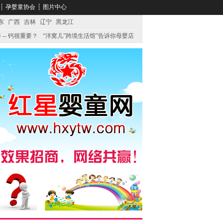
┆
孕婴童协会
┆
图片中心
东
广西
吉林
辽宁
黑龙江
 -- 钙很重要？
“洋窝儿”跨境生活馆”告诉你母婴店