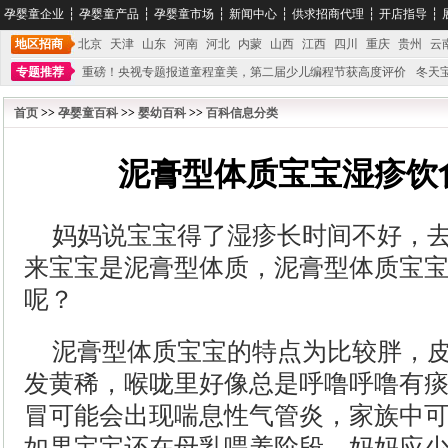
孕婴童企业
┆
孕婴童产品
┆
孕婴童市场
┆
新闻中心
┆
供求招商代理
┆
开店指导
┆
地区招商
北京
天津
山东
河南
河北
内蒙
山西
江西
四川
重庆
贵州
云
专题推荐
重磅！央视专题报道童程童美，第二届少儿编程节获高度评价
冬天
不能再单纯地销售产品,而要向增强服务转型,毕竟母婴产品比较特殊。”
妇幼广场 
首页
>>
孕婴童百科
>>
婴幼百科
>>
百科信息分类
泥膏型体质宝宝湿疹饮
妈妈说宝宝得了湿疹长时间不好，
来宝宝是泥膏型体质，泥膏型体质宝
呢？
泥膏型体质宝宝的特点为比较胖，
发黄稀，喉咙里好像总是呼噜呼噜有
冒可能会出现喘息性气管炎，家族中
如果宝宝还在母乳喂养阶段，妈妈应