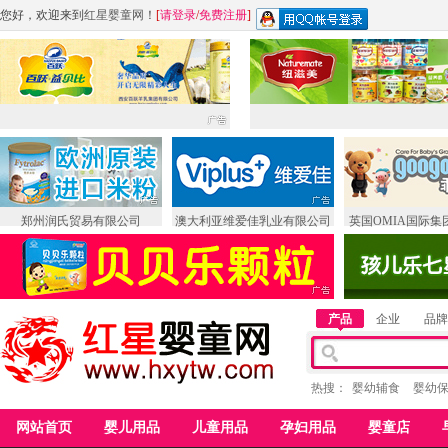
您好，欢迎来到
红星婴童网
！
[
请登录
/
免费注册
]
郑州润氏贸易有限公司
澳大利亚维爱佳乳业有限公司
英国OMIA国际集
产品
企业
品牌
热搜：
婴幼辅食
婴幼
网站首页
婴儿用品
儿童用品
孕妇用品
婴童店