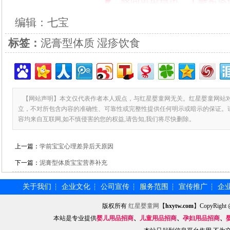
编辑：七宝
标签：
泥膏型体质 湿疹饮食
【网站声明】本文仅代表作者本人观点，与红星婴童网无关。红星婴童网站
立，不对所包含内容的准确性、可靠性或完整性提供任何明示或暗示的保证。
容均来自互联网,如不慎侵害的您的权益,请告知,我们将尽快删除。
上一篇：
学前宝宝心理差异后天原因
下一篇：
泥膏型体质宝宝营养补充
关于我们
企业文化
公司宣传
服务范围
宣传推广
企
┆
┆
┆
┆
┆
版权所有
红星婴童网
【
hxytw.com
】CopyRig
本站是专业提供
婴儿用品招商
、
儿童用品招商
、
孕妇用品招商
、