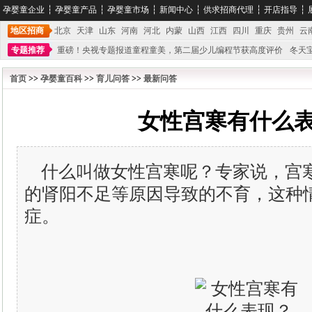
孕婴童企业
┆
孕婴童产品
┆
孕婴童市场
┆
新闻中心
┆
供求招商代理
┆
开店指导
┆
地区招商
北京
天津
山东
河南
河北
内蒙
山西
江西
四川
重庆
贵州
云
专题推荐
重磅！央视专题报道童程童美，第二届少儿编程节获高度评价
冬天
不能再单纯地销售产品,而要向增强服务转型,毕竟母婴产品比较特殊。”
妇幼广场 
首页
>>
孕婴童百科
>>
育儿问答
>>
最新问答
女性宫寒有什么
什么叫做女性宫寒呢？专家说，宫
的肾阳不足等原因导致的不育，这种
症。