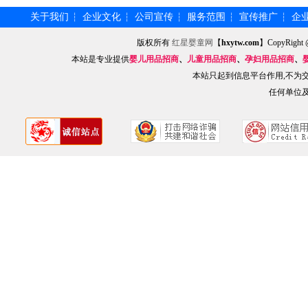
关于我们
企业文化
公司宣传
服务范围
宣传推广
企
┆
┆
┆
┆
┆
版权所有
红星婴童网
【
hxytw.com
】CopyRig
本站是专业提供
婴儿用品招商
、
儿童用品招商
、
孕妇用品招商
、
本站只起到信息平台作用,不为
任何单位