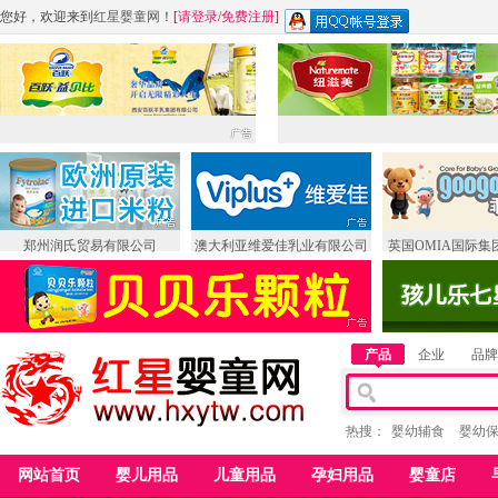
您好，欢迎来到
红星婴童网
！
[
请登录
/
免费注册
]
郑州润氏贸易有限公司
澳大利亚维爱佳乳业有限公司
英国OMIA国际集
产品
企业
品牌
热搜：
婴幼辅食
婴幼
网站首页
婴儿用品
儿童用品
孕妇用品
婴童店