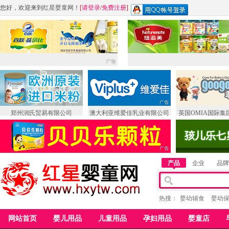
您好，欢迎来到
红星婴童网
！
[
请登录
/
免费注册
]
郑州润氏贸易有限公司
澳大利亚维爱佳乳业有限公司
英国OMIA国际集
产品
企业
品牌
热搜：
婴幼辅食
婴幼
网站首页
婴儿用品
儿童用品
孕妇用品
婴童店