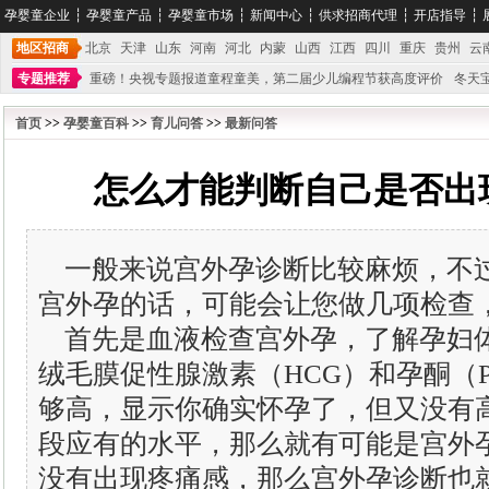
孕婴童企业
┆
孕婴童产品
┆
孕婴童市场
┆
新闻中心
┆
供求招商代理
┆
开店指导
┆
地区招商
北京
天津
山东
河南
河北
内蒙
山西
江西
四川
重庆
贵州
云
专题推荐
重磅！央视专题报道童程童美，第二届少儿编程节获高度评价
冬天
不能再单纯地销售产品,而要向增强服务转型,毕竟母婴产品比较特殊。”
妇幼广场 
首页
>>
孕婴童百科
>>
育儿问答
>>
最新问答
怎么才能判断自己是否出
一般来说宫外孕诊断比较麻烦，不
宫外孕的话，可能会让您做几项检查
首先是血液检查宫外孕，了解孕妇
绒毛膜促性腺激素（HCG）和孕酮（
够高，显示你确实怀孕了，但又没有
段应有的水平，那么就有可能是宫外
没有出现疼痛感，那么宫外孕诊断也