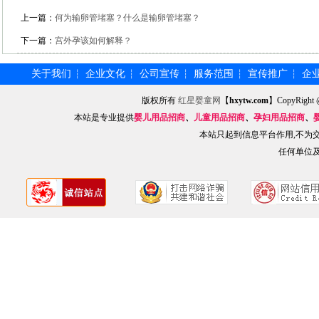
上一篇：
何为输卵管堵塞？什么是输卵管堵塞？
下一篇：
宫外孕该如何解释？
关于我们
企业文化
公司宣传
服务范围
宣传推广
企
┆
┆
┆
┆
┆
版权所有
红星婴童网
【
hxytw.com
】CopyRig
本站是专业提供
婴儿用品招商
、
儿童用品招商
、
孕妇用品招商
、
本站只起到信息平台作用,不为
任何单位