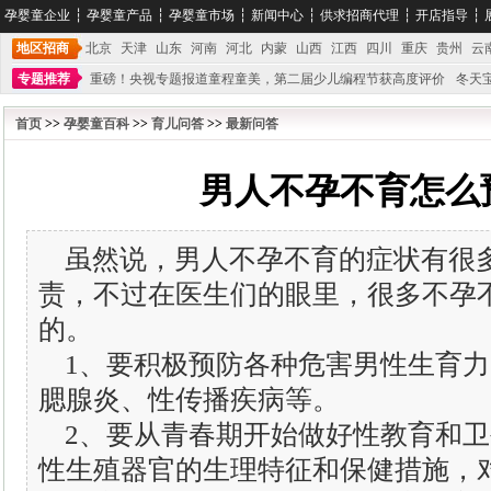
孕婴童企业
┆
孕婴童产品
┆
孕婴童市场
┆
新闻中心
┆
供求招商代理
┆
开店指导
┆
地区招商
北京
天津
山东
河南
河北
内蒙
山西
江西
四川
重庆
贵州
云
专题推荐
重磅！央视专题报道童程童美，第二届少儿编程节获高度评价
冬天
不能再单纯地销售产品,而要向增强服务转型,毕竟母婴产品比较特殊。”
妇幼广场 
首页
>>
孕婴童百科
>>
育儿问答
>>
最新问答
男人不孕不育怎么
虽然说，男人不孕不育的症状有很
责，不过在医生们的眼里，很多不孕
的。
1、要积极预防各种危害男性生育力
腮腺炎、性传播疾病等。
2、要从青春期开始做好性教育和卫
性生殖器官的生理特征和保健措施，