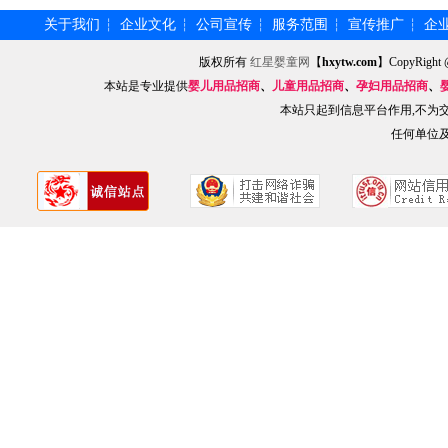
关于我们
企业文化
公司宣传
服务范围
宣传推广
企
┆
┆
┆
┆
┆
版权所有
红星婴童网
【
hxytw.com
】CopyRig
本站是专业提供
婴儿用品招商
、
儿童用品招商
、
孕妇用品招商
、
本站只起到信息平台作用,不为
任何单位