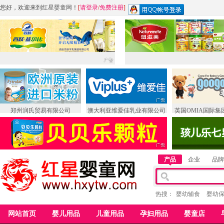
您好，欢迎来到
红星婴童网
！
[
请登录
/
免费注册
]
郑州润氏贸易有限公司
澳大利亚维爱佳乳业有限公司
英国OMIA国际集
产品
企业
品牌
热搜：
婴幼辅食
婴幼
网站首页
婴儿用品
儿童用品
孕妇用品
婴童店