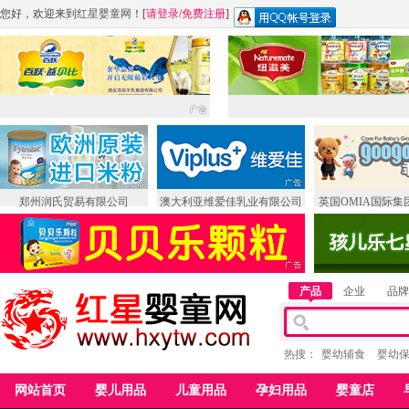
您好，欢迎来到
红星婴童网
！
[
请登录
/
免费注册
]
郑州润氏贸易有限公司
澳大利亚维爱佳乳业有限公司
英国OMIA国际集
产品
企业
品牌
热搜：
婴幼辅食
婴幼
网站首页
婴儿用品
儿童用品
孕妇用品
婴童店