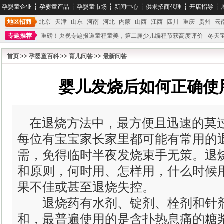
孕婴童企业
┆
孕婴童产品
┆
孕婴童市场
┆
新闻中心
┆
供求招商代理
┆
开店指导
┆
地区招商
北京
天津
山东
河南
河北
内蒙
山西
江西
四川
重庆
贵州
云
专题推荐
重磅！央视专题报道童程童美，第二届少儿编程节获高度评价
冬天
不能再单纯地销售产品,而要向增强服务转型,毕竟母婴产品比较特殊。”
妇幼广场 
首页
>>
孕婴童百科
>>
育儿问答
>>
最新问答
婴儿发烧后如何正确使
在退烧方法中，最方便且迅速的莫
每位有宝宝家长家里都可能有常用的
需，免得临时半夜发烧束手无策。退
和原则，何时用、怎样用，什么时候
果不佳或甚至退烧失控。
退烧药有水剂、锭剂、栓剂和针剂
和，最普遍使用的是含扑热息痛的糖