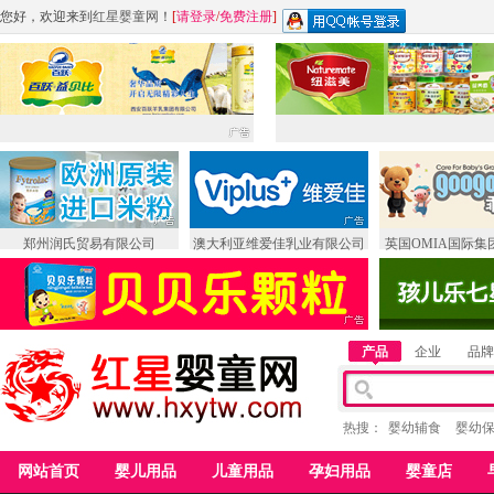
您好，欢迎来到
红星婴童网
！
[
请登录
/
免费注册
]
郑州润氏贸易有限公司
澳大利亚维爱佳乳业有限公司
英国OMIA国际集
产品
企业
品牌
热搜：
婴幼辅食
婴幼
网站首页
婴儿用品
儿童用品
孕妇用品
婴童店