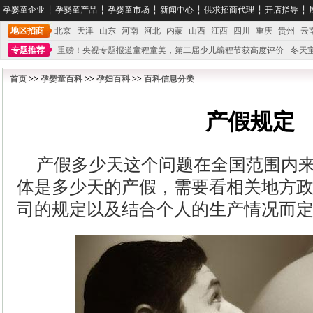
孕婴童企业
┆
孕婴童产品
┆
孕婴童市场
┆
新闻中心
┆
供求招商代理
┆
开店指导
┆
地区招商
北京
天津
山东
河南
河北
内蒙
山西
江西
四川
重庆
贵州
云
专题推荐
重磅！央视专题报道童程童美，第二届少儿编程节获高度评价
冬天
不能再单纯地销售产品,而要向增强服务转型,毕竟母婴产品比较特殊。”
妇幼广场 
首页
>>
孕婴童百科
>>
孕妇百科
>>
百科信息分类
产假规定
产假多少天这个问题在全国范围内
体是多少天的产假，需要看相关地方
司的规定以及结合个人的生产情况而