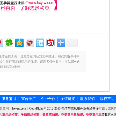
星婴童网无关。红星婴童网站对文中陈述、观点判断保持中
提供任何明示或暗示的保证。请读者仅作参考！本站部分内
,我们将尽快删除。
服务范围
宣传推广
企业合作
友情链接
联系我们
版权声明
┆
┆
┆
┆
┆
┆
婴童网
【
hxytw.com
】CopyRight @ 2012-2013 电信与信息服务业务经营许可证：
京ICP
儿童用品招商
、
孕妇用品招商
、
婴童店加盟
、
孕婴童早教加盟
、
孕婴童用品
等其它名