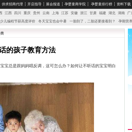
┆
供求招商代理
┆
开店指导
┆
展会报道
┆
孕婴童商学院
┆
孕婴童排行榜
┆
资料下载
西
江西
四川
重庆
贵州
云南
上海
江苏
安徽
浙江
甘肃
福建
湖北
湖南
广
少儿编程节获高度评价
冬天宝宝也会中暑
一胎剖了，二胎还要接着剖？
孕期营养
婴产品比较特殊。”
妇幼广场 免租了！
分类
话的孩子教育方法
是宝宝总是跟妈妈唱反调，这可怎么办？如何让不听话的宝宝明白