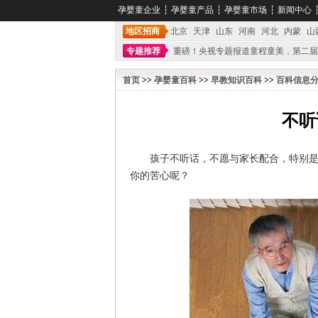
孕婴童企业
┆
孕婴童产品
┆
孕婴童市场
┆
新闻中心
地区招商
北京
天津
山东
河南
河北
内蒙
山
专题推荐
重磅！央视专题报道童程童美，第二届
不能再单纯地销售产品,而要向增强服务转型,毕竟母
首页
>>
孕婴童百科
>>
早教知识百科
>>
百科信息
不听
孩子不听话，不愿与家长配合，特别
你的苦心呢？