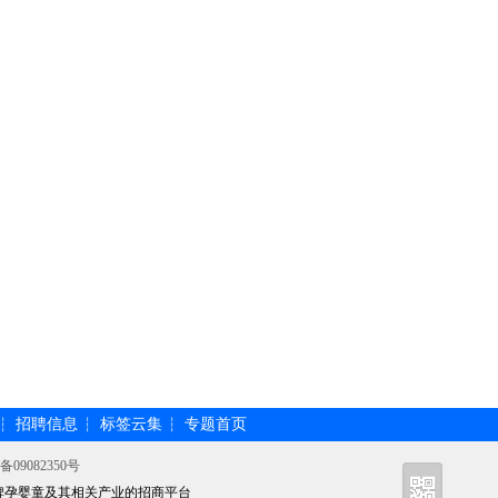
招聘信息
标签云集
专题首页
┆
┆
┆
备09082350号
牌孕婴童及其相关产业的招商平台