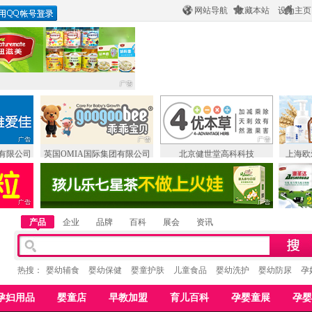
网站导航
收藏本站
设为主页
有限公司
英国OMIA国际集团有限公司
北京健世堂高科科技
上海欧
产品
企业
品牌
百科
展会
资讯
热搜：
婴幼辅食
婴幼保健
婴童护肤
儿童食品
婴幼洗护
婴幼防尿
孕
孕妇用品
婴童店
早教加盟
育儿百科
孕婴童展
孕婴