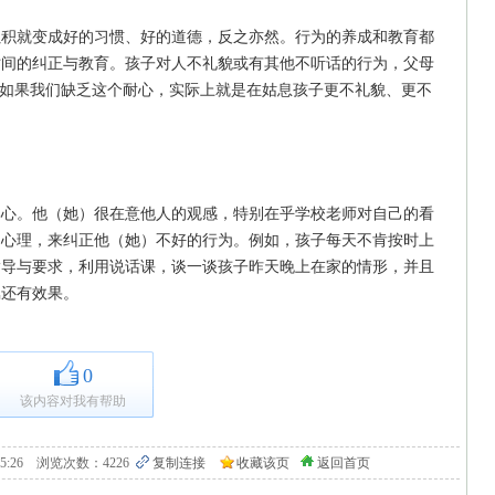
累积就变成好的习惯、好的道德，反之亦然。行为的养成和教育都
时间的纠正与教育。孩子对人不礼貌或有其他不听话的行为，父母
。如果我们缺乏这个耐心，实际上就是在姑息孩子更不礼貌、更不
尊心。他（她）很在意他人的观感，特别在乎学校老师对自己的看
的心理，来纠正他（她）不好的行为。例如，孩子每天不肯按时上
指导与要求，利用说话课，谈一谈孩子昨天晚上在家的情形，并且
嘱还有效果。
0
该内容对我有帮助
6 09:15:26 浏览次数：4226
复制连接
收藏该页
返回首页