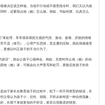
却很难决定该怎样做。当他不行动或不接受指令时，我们又以为孩
的同时，还要指点他（她）怎么做。例如，书如何摆、玩具怎么
处罚”来处理，常常很容易把主观的气愤、激动、疲倦、厌烦的情绪
痛苦不适（体罚），心理产生恐惧，意志遭到压制，因此很难接受
为，更难以纠正孩子的不当行为了。
的谈话”，就会让孩子心领神会。例如，先暂时停止他（她）的动
的跟他（她）谈，可能会比大声责骂和处罚，更能启发孩子的良
多是由于家长在教育孩子的过程中，犯下一些不同类型的错误，长
一些父母认为孩子小，任性、胡闹、不听从吩咐是一种自然现象，
积的，长期下来就更加的不听话，甚至出现叛逆的情形。