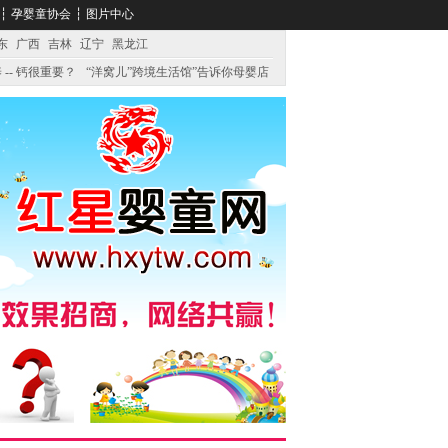
┆
孕婴童协会
┆
图片中心
东
广西
吉林
辽宁
黑龙江
 -- 钙很重要？
“洋窝儿”跨境生活馆”告诉你母婴店