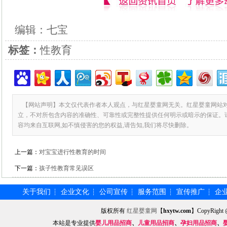
编辑：七宝
标签：
性教育
【网站声明】本文仅代表作者本人观点，与红星婴童网无关。红星婴童网站
立，不对所包含内容的准确性、可靠性或完整性提供任何明示或暗示的保证。
容均来自互联网,如不慎侵害的您的权益,请告知,我们将尽快删除。
上一篇：
对宝宝进行性教育的时间
下一篇：
孩子性教育常见误区
关于我们
企业文化
公司宣传
服务范围
宣传推广
企
┆
┆
┆
┆
┆
版权所有
红星婴童网
【
hxytw.com
】CopyRig
本站是专业提供
婴儿用品招商
、
儿童用品招商
、
孕妇用品招商
、