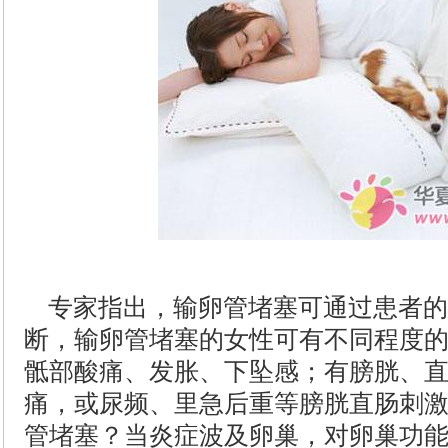
专家指出，输卵管堵塞可通过患者的
断，输卵管堵塞的女性可有不同程度
骶部酸痛、发胀、下坠感；有膀胱、
痛，或尿频、里急后重等膀胱直肠刺
管堵塞？当炎症波及卵巢，对卵巢功