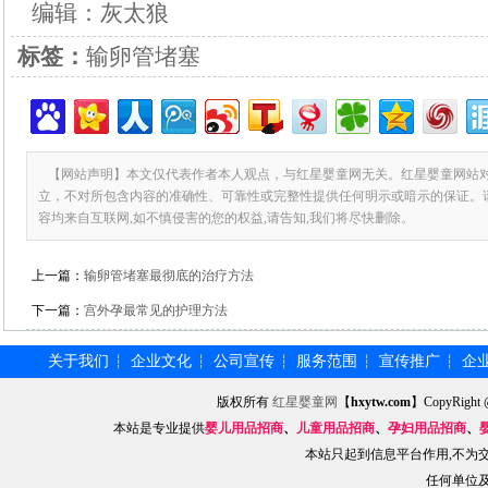
编辑：灰太狼
标签：
输卵管堵塞
【网站声明】本文仅代表作者本人观点，与红星婴童网无关。红星婴童网站
立，不对所包含内容的准确性、可靠性或完整性提供任何明示或暗示的保证。
容均来自互联网,如不慎侵害的您的权益,请告知,我们将尽快删除。
上一篇：
输卵管堵塞最彻底的治疗方法
下一篇：
宫外孕最常见的护理方法
关于我们
企业文化
公司宣传
服务范围
宣传推广
企
┆
┆
┆
┆
┆
版权所有
红星婴童网
【
hxytw.com
】CopyRig
本站是专业提供
婴儿用品招商
、
儿童用品招商
、
孕妇用品招商
、
本站只起到信息平台作用,不为
任何单位