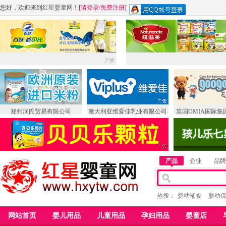
您好，欢迎来到
红星婴童网
！
[
请登录
/
免费注册
]
郑州润氏贸易有限公司
澳大利亚维爱佳乳业有限公司
英国OMIA国际集
产品
企业
品牌
热搜：
婴幼辅食
婴幼
网站首页
婴儿用品
儿童用品
孕妇用品
婴童店