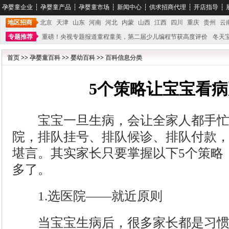
孕婴童企业
┆
孕婴童产品
┆
孕婴童市场
┆
新闻中心
┆
供求招商代理
┆
开店指导
┆
地区招商
北京
天津
山东
河南
河北
内蒙
山西
江西
四川
重庆
贵州
云
专题推荐
重磅！央视专题报道童程童美，第二届少儿编程节获高度评价
冬天
不能再单纯地销售产品,而要向增强服务转型,毕竟母婴产品比较特殊。”
妇幼广场 
首页
>>
孕婴童百科
>>
婴幼百科
>>
百科信息分类
5个策略让宝宝看
宝宝一旦生病，会让全家人都手忙
院，排队挂号、排队候诊、排队付款
堪言。其实家长只要掌握以下5个策略
多了。
1.选医院——就近原则
当宝宝生病后，很多家长都是习惯