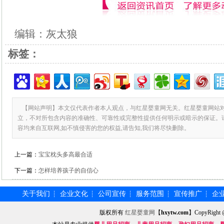
编辑：灰太狼
标签：
【网站声明】本文仅代表作者本人观点，与红星婴童网无关。红星婴童网站
立，不对所包含内容的准确性、可靠性或完整性提供任何明示或暗示的保证。
容均来自互联网,如不慎侵害的您的权益,请告知,我们将尽快删除。
上一篇：
宝宝枕头多高最合适
下一篇：
怎样培养孩子的自信心
关于我们
企业文化
公司宣传
服务范围
宣传推广
企
┆
┆
┆
┆
┆
版权所有
红星婴童网
【
hxytw.com
】CopyRig