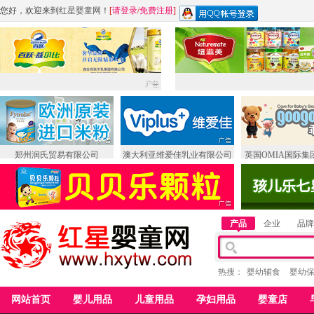
您好，欢迎来到
红星婴童网
！
[
请登录
/
免费注册
]
郑州润氏贸易有限公司
澳大利亚维爱佳乳业有限公司
英国OMIA国际集
产品
企业
品牌
热搜：
婴幼辅食
婴幼
网站首页
婴儿用品
儿童用品
孕妇用品
婴童店