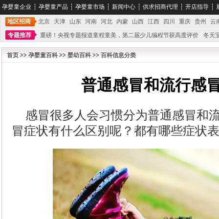
孕婴童企业
┆
孕婴童产品
┆
孕婴童市场
┆
新闻中心
┆
供求招商代理
┆
开店指导
┆
地区招商
北京
天津
山东
河南
河北
内蒙
山西
江西
四川
重庆
贵州
云
专题推荐
重磅！央视专题报道童程童美，第二届少儿编程节获高度评价
冬天
不能再单纯地销售产品,而要向增强服务转型,毕竟母婴产品比较特殊。”
妇幼广场 
首页
>>
孕婴童百科
>>
婴幼百科
>>
百科信息分类
普通感冒和流行感
感冒很多人会习惯分为普通感冒和
冒症状有什么区别呢？都有哪些症状