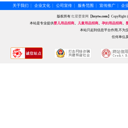
关于我们
企业文化
公司宣传
服务范围
宣传推广
企
┆
┆
┆
┆
┆
版权所有
红星婴童网
【
hxytw.com
】CopyRig
本站是专业提供
婴儿用品招商
、
儿童用品招商
、
孕妇用品招商
、
本站只起到信息平台作用,不为
任何单位