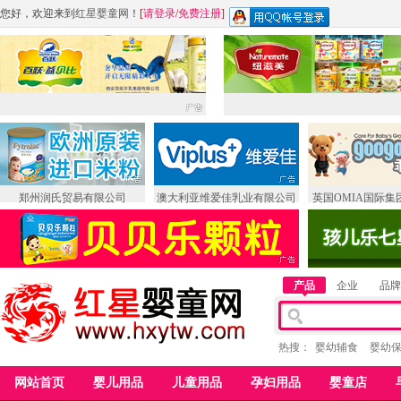
您好，欢迎来到
红星婴童网
！
[
请登录
/
免费注册
]
郑州润氏贸易有限公司
澳大利亚维爱佳乳业有限公司
英国OMIA国际集
产品
企业
品牌
热搜：
婴幼辅食
婴幼
网站首页
婴儿用品
儿童用品
孕妇用品
婴童店