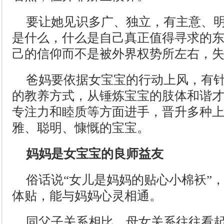
要让她见识多广、独立，有主意、
是什么，什么是自己真正值得寻求的
己的信仰而不是被外界权势所左右，
爸妈要依据女宝宝的行动上风，有
的教养方式，从锤炼宝宝的肢体和谐
专注力和睦质等方面进手，晋升多种
雅、聪明、慷慨的宝宝。
妈妈是女宝宝的良师益友
俗话说“女儿是妈妈的贴心小棉袄”，
体贴，能与妈妈心灵相通。
同父子关系相比，母女关系往往看