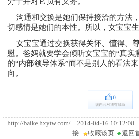
分子并对它负有义务。
沟通和交换是她们保持接洽的方法
切感情是她们的本性。所以，女宝宝
女宝宝通过交换获得关怀、懂得、
慰。爸妈就要学会倾听女宝宝的“真实
的“内部领导体系”而不是别人的看法
向。
0
该内容对我有帮助
http://baike.hxytw.com/ 2014-04-16 10:
接
收藏该页
返回