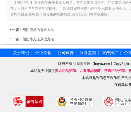
【网站声明】本文仅代表作者本人观点，与红星婴童网无关。红星婴童网站
立，不对所包含内容的准确性、可靠性或完整性提供任何明示或暗示的保证。
容均来自互联网,如不慎侵害的您的权益,请告知,我们将尽快删除。
上一篇：
预防流感的有效方法
下一篇：
预防小儿遗尿症方法
关于我们
企业文化
公司宣传
服务范围
宣传推广
企
┆
┆
┆
┆
┆
版权所有
红星婴童网
【
hxytw.com
】CopyRig
本站是专业提供
婴儿用品招商
、
儿童用品招商
、
孕妇用品招商
、
本站只起到信息平台作用,不为
任何单位