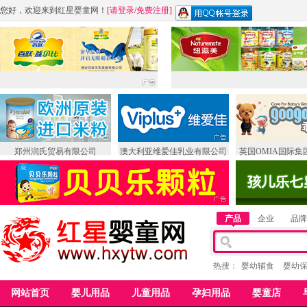
您好，欢迎来到
红星婴童网
！
[
请登录
/
免费注册
]
郑州润氏贸易有限公司
澳大利亚维爱佳乳业有限公司
英国OMIA国际集
产品
企业
品牌
热搜：
婴幼辅食
婴幼
网站首页
婴儿用品
儿童用品
孕妇用品
婴童店