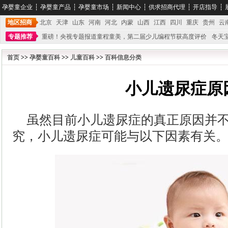
孕婴童企业
┆
孕婴童产品
┆
孕婴童市场
┆
新闻中心
┆
供求招商代理
┆
开店指导
┆
地区招商
北京
天津
山东
河南
河北
内蒙
山西
江西
四川
重庆
贵州
云
专题推荐
重磅！央视专题报道童程童美，第二届少儿编程节获高度评价
冬天
不能再单纯地销售产品,而要向增强服务转型,毕竟母婴产品比较特殊。”
妇幼广场 
首页
>>
孕婴童百科
>>
儿童百科
>>
百科信息分类
小儿遗尿症原
虽然目前小儿遗尿症的真正原因并
究，小儿遗尿症可能与以下因素有关